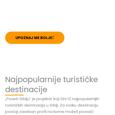
krajeve. Želim da i tebi prenesem tu
strast i olakšam putovanja i izlete
po Srbiji.
UPOZNAJ ME BOLJE
Najpopularnije turističke
destinacije
„Poseti Srbiju“ je projekat koji čini 12 najpopularnijih
turističkih destinacija u Srbiji. Za svaku destinaciju
postoji zaseban profil na kome možeš pronaći