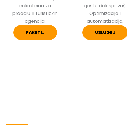
nekretnina za
goste dok spavaš.
prodaju ili turističkih
Optimizacija i
agencija.
automatizacija.
PAKETI
USLUGE
Ko stoji iza
projekta?
Marketar i strastveni turista koji voli
da upoznaje ove naše prelepe