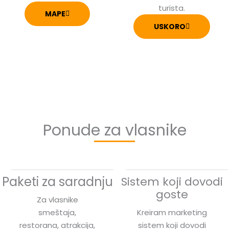
turista.
MAPE
USKORO
Ponude za vlasnike
Paketi za saradnju
Sistem koji dovodi
goste
Za vlasnike
smeštaja,
Kreiram marketing
restorana, atrakcija,
sistem koji dovodi