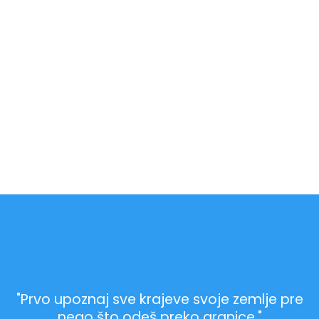
"Prvo upoznaj sve krajeve svoje zemlje pre
nego što odeš preko granice."