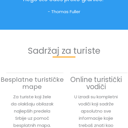
- Thomas Fuller
Sadržaj za turiste
Online turistički
Besplatne turističke
vodiči
mape
Za turiste koji žele
U izradi su kompletni
da olakšaju obilazak
vodiči koji sadrže
najlepših predela
apsolutno sve
Srbije uz pomoć
informacije kojie
besplatnih mapa.
trebaš znati kao