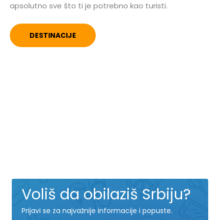
apsolutno sve što ti je potrebno kao turisti.
DESTINACIJE
Voliš da obilaziš Srbiju?
Prijavi se za najvažnije informacije i popuste.